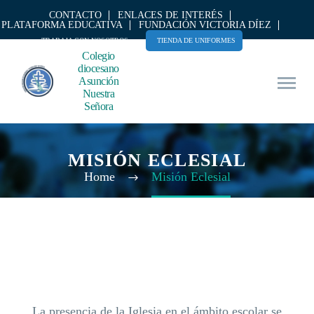
CONTACTO
ENLACES DE INTERÉS
PLATAFORMA EDUCATIVA
FUNDACIÓN VICTORIA DÍEZ
TRABAJA CON NOSOTROS
TIENDA DE UNIFORMES
Colegio
diocesano
Asunción
Nuestra
Señora
MISIÓN ECLESIAL
Home
Misión Eclesial
La presencia de la Iglesia en el ámbito escolar se