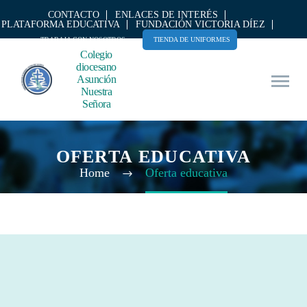
CONTACTO
ENLACES DE INTERÉS
PLATAFORMA EDUCATIVA
FUNDACIÓN VICTORIA DÍEZ
TRABAJA CON NOSOTROS
TIENDA DE UNIFORMES
Colegio
diocesano
Asunción
Nuestra
Señora
OFERTA EDUCATIVA
Home
Oferta educativa