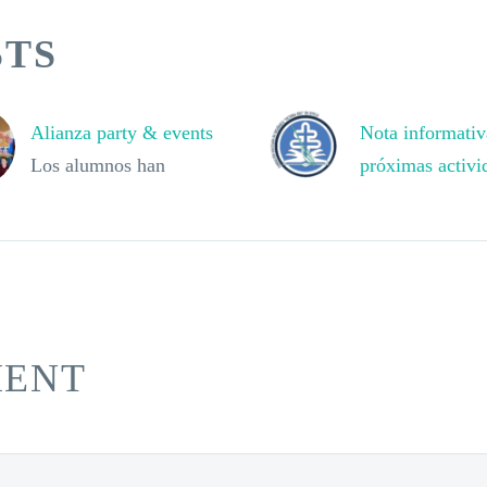
STS
Alianza party & events
Nota informativ
Los alumnos han
próximas activi
montado una empresa,
NOTA INFOR
se dedican a preparar
VIII
fiestas de cumpleaños o
cualquier tipo de
eventos. Han
dividido…
MENT