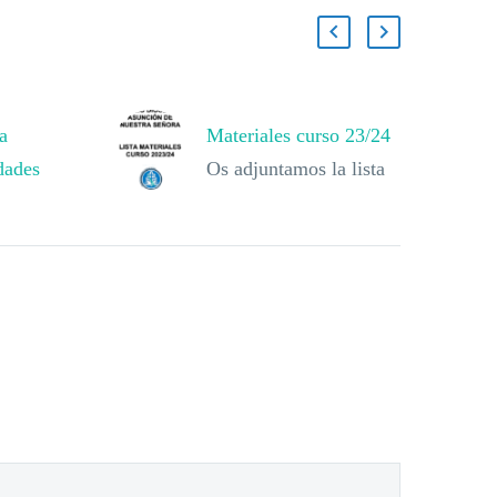
a
Materiales curso 23/24
dades
Os adjuntamos la lista
MATIVA
de materiales para los
diferentes grupos de
este curso 2023/2024.
LISTA MATERIALES
202324 COLEGIO
ALIANZA