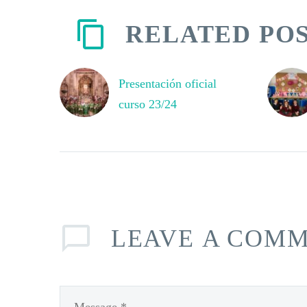
RELATED PO
Presentación oficial
curso 23/24
Como cada año, los
colegios Diocesanos de
la Fundación Victoria
Díez damos comienzo
al nuevo curso con la
presentación oficial,…
LEAVE
A COM