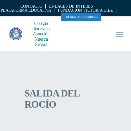
CONTACTO
ENLACES DE INTERÉS
PLATAFORMA EDUCATIVA
FUNDACIÓN VICTORIA DÍEZ
TRABAJA CON NOSOTROS
TIENDA DE UNIFORMES
Colegio
diocesano
Asunción
Nuestra
Señora
SALIDA DEL
ROCÍO